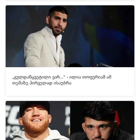
„გულდაწყვეტილი ვარ...“ - ილია თოფურიამ ამ
[xfgiven_video2]
[/xfgiven_video2]
თემაზე პირველად ისაუბრა
22-06-2026 16:33
483