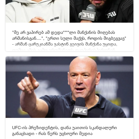
"მე არ ვაპირებ ამ დედა****ლი მანქანის მიღებას
[xfgiven_video2]
[/xfgiven_video2]
არმანისგან....", "ერთი სული მაქვს, როდის მიგბეგვავ"
- არმან ცარუკიანმა ჯასტინ გეიჯის მანქანა უყიდა,
თუმცა ამის გამო ერთმანეთს დაუპირისპირდნენ
19-06-2026 05:43
765
UFC-ის პრეზიდენტის, დანა უაითის სკანდალური
[xfgiven_video2]
[/xfgiven_video2]
განაცხადი - რას წერს უცხოური მედია