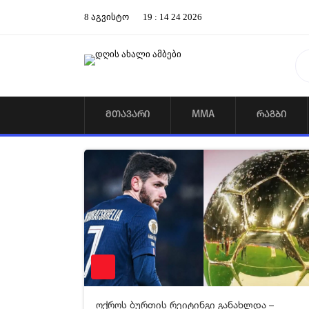
8
აგვისტო
19
:
14
24
2026
ᲛᲗᲐᲕᲐᲠᲘ
MMA
ᲠᲐᲒᲑᲘ
07-05-2026 14:27
2 02
ოქროს ბურთის რეიტინგი განახლდა –