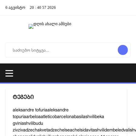
6
აგვისტო
20
:
40
57
2026
ტეგები
aleksandre tofuria
aleksandre
topuria
arbeloa
atletico
barcelona
basilashvili
beka
gviniashvili
budu
zivzivadze
chakvetadze
chelsea
chelsi
davitashvili
dembele
dvalishvi