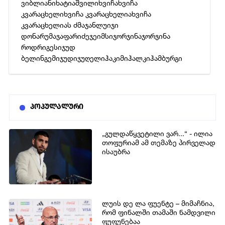
ვიბლიანი
ხატიაშვილი
ხვიჩა
ხვიჩა
კვარაცხელი
ხვიჩა კვარაცხელია
ხვიჩა
კვარაცხელიას ძმა
ჯანლუიჯი
დონარუმა
ჯაფარიძე
ჯეიმსი
ჯორჯინა
ჯორჯინა
როდრიგესი
ჯუდ
ბელინგემი
ჯუდი
ჯუღელი
ჰაკიმი
ჰალკი
ჰამბურგი
პოპულალური
„გულდაწყვეტილი ვარ...“ - ილია
თოფურიამ ამ თემაზე პირველად
ისაუბრა
ლუის დე ლა ფუენტე – მიმაჩნია,
რომ ფინალში თამაში ნამდვილი
ფუფუნებაა