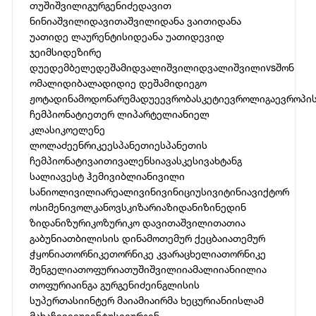
თუშიშვილი
გურგენიძე
დავით
ნინიაშვილი
დავითაშვილი
დანა ვაითი
დანა
უათი
დე ლაურენტისი
დეანა უათი
დევიდ
ჯეიმსი
დეზირე
დუე
დემბელე
დეშამი
დვალიშვილი
დვალიშვილიvsშონ
ომალი
დიბალა
დიდიე დეშამი
დიეგო
ჟოტა
დინამო
დონარუმა
დუე
ევრობასკეტი
ევროლიგა
ევროპი
ჩემპიონატი
ეთერ ლიპარტელიანი
ელ
კლასიკო
ელენე
ლოლაძე
ენრიკე
ესპანეთი
ესპანეთის
ჩემპიონატი
ვაითი
ვალენსია
ვასკესი
ვახტანგ
სალია
ვესტ ჰემი
ვიბლიანი
ვილი
სანიოლი
ვილიარეალი
ვინი
ვინიციუსი
ვიტინია
ვიქტორ
ოსიმენი
ვოლკანოვსკი
ზარია
ზიდანი
ზინედინ
ზიდანი
ზურიკო
ზურიკო დავითაშვილი
თათია
გაბუნია
თბილისის დინამო
თემურ ქეცბაია
თემურ
ჭყონია
თორნიკე
თორნიკე კვარაცხელია
თორნიკე
შენგელია
თოფურია
თუშიშვილი
იამალი
იანი
ილია
თოფურია
ინგა გურგენიძე
ინგლისის
სუპერთასი
ინტერ მაიამია
ირმა ხეცურიანი
ისლამ
მახაჩევი
იუვენტუსი
იურგენ