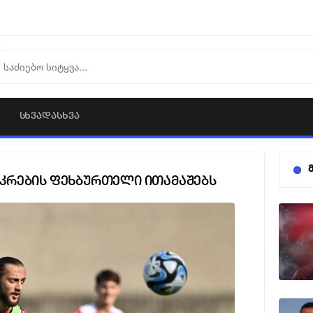
ᲡᲮᲕᲐᲓᲐᲡᲮᲕᲐ
აკრების ფეხბურთელი ითამაშებს