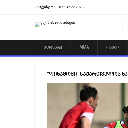
7
აგვისტო
02
:
32
23
2026
ᲛᲗᲐᲕᲐᲠᲘ
MMA
ᲠᲐᲒᲑᲘ
"დინამოში" საქართველოს ნ