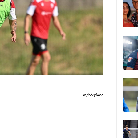
ფეხბუ
ფეხბურთი