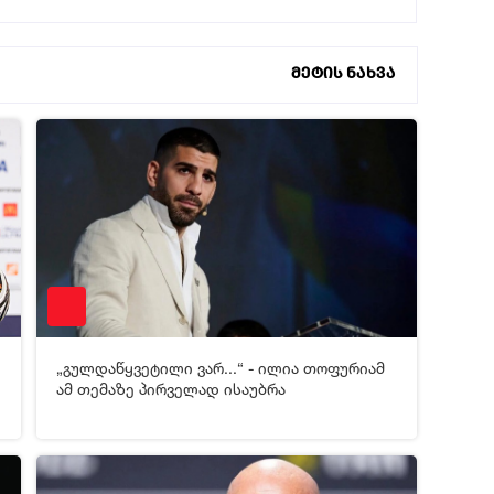
მეტის ნახვა
2
16-07-2026 05:42
107
„გულდაწყვეტილი ვარ...“ - ილია თოფურიამ
[xfgiven_video2]
[/xfgiven_video2]
ამ თემაზე პირველად ისაუბრა
3
19-06-2026 05:43
765