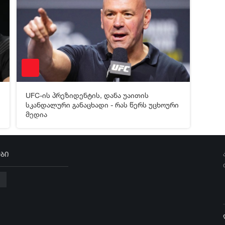
UFC-ის პრეზიდენტის, დანა უაითის
[xfgiven_video2]
[/xfgiven_video2]
სკანდალური განაცხადი - რას წერს უცხოური
მედია
ბი