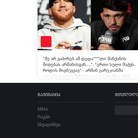
"მე არ ვაპირებ ამ დედა****ლი მანქანის
[xfgiven_video2]
[/xfgiven_video2]
მიღებას არმანისგან....", "ერთი სული მაქვს,
როდის მიგბეგვავ" - არმან ცარუკიანმა
ჯასტინ გეიჯის მანქანა უყიდა, თუმცა ამის
გამო ერთმანეთს დაუპირისპირდნენ
ნავიგაცია
მთვლელე
MMA
რაგბი
სხვადასხვა