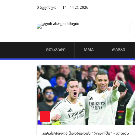
6
აგვისტო
14
:
44
21
2026
ᲛᲗᲐᲕᲐᲠᲘ
MMA
ᲠᲐᲒᲑᲘ
09-02-2025 15:44
1 33
კატასტროფა მადრიდის "რეალში" - გუნდს