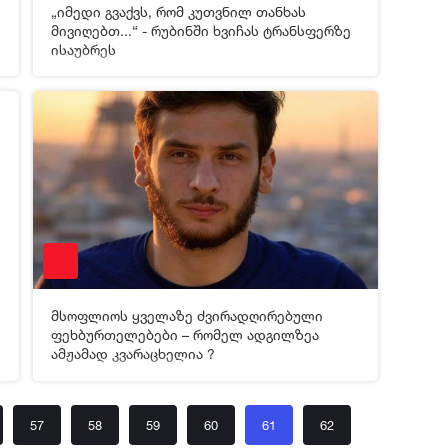
„იმედი გვაქვს, რომ კუთვნილ თანხას
[xfgiven_video2]
[/xfgiven_video2]
მივიღებთ...“ - რუბინში ხვიჩას ტრანსფერზე
ისაუბრეს
0
31-01-2025 19:33
2 814
მსოფლიოს ყველაზე ძვირადღირებული
[xfgiven_video2]
[/xfgiven_video2]
ფეხბურთელებები – რომელ ადგილზეა
ამჟამად კვარაცხელია ?
57
58
59
60
61
62