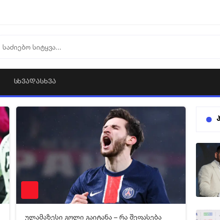
ᲡᲮᲕᲐᲓᲐᲡᲮᲕᲐ
1
08-02-2025 05:34
1 521
ულამაზესი გოლი გაიტანა – რა შეფასება