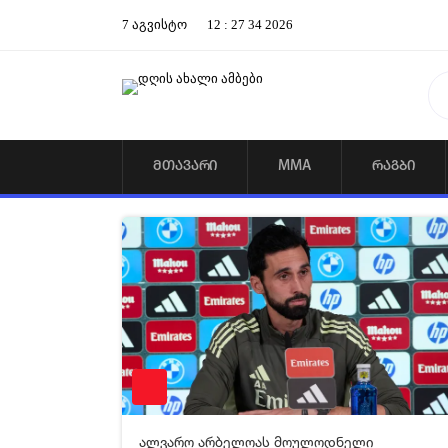
7
აგვისტო
12
:
27
34
2026
ᲛᲗᲐᲕᲐᲠᲘ
MMA
ᲠᲐᲒᲑᲘ
24-01-2026 07:42
1 18
ალვარო არბელოას მოულოდნელი