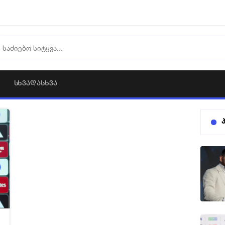
ᲡᲮᲕᲐᲓᲐᲡᲮᲕᲐ
2