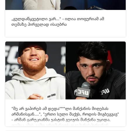
„გულდაწყვეტილი ვარ...“ - ილია თოფურიამ ამ
[xfgiven_video2]
[/xfgiven_video2]
თემაზე პირველად ისაუბრა
22-06-2026 16:33
483
"მე არ ვაპირებ ამ დედა****ლი მანქანის მიღებას
[xfgiven_video2]
[/xfgiven_video2]
არმანისგან....", "ერთი სული მაქვს, როდის მიგბეგვავ"
- არმან ცარუკიანმა ჯასტინ გეიჯის მანქანა უყიდა,
თუმცა ამის გამო ერთმანეთს დაუპირისპირდნენ
19-06-2026 05:43
765