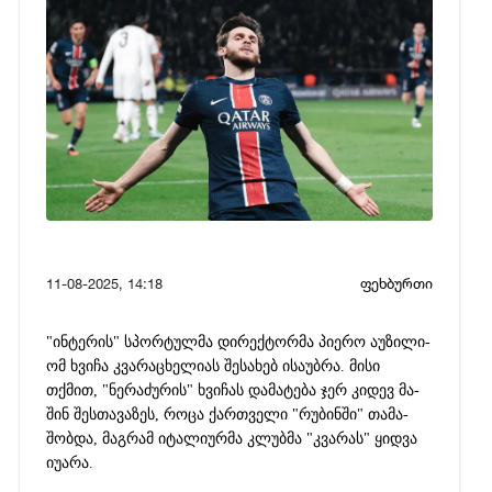
11-08-2025, 14:18
ფეხბურთი
"ინ­ტე­რის" სპორ­ტულ­მა დი­რექ­ტორ­მა პი­ე­რო აუ­ზი­ლი­
ომ ხვი­ჩა კვა­რა­ცხე­ლი­ას შე­სა­ხებ ისა­უბ­რა. მისი
თქმით, "ნე­რა­ძუ­რის" ხვი­ჩას და­მა­ტე­ბა ჯერ კი­დევ მა­
შინ შეს­თა­ვა­ზეს, როცა ქარ­თვე­ლი "რუ­ბინ­ში" თა­მა­
შობ­და, მაგ­რამ იტა­ლი­ურ­მა კლუბ­მა "კვა­რას" ყიდ­ვა
იუ­ა­რა.