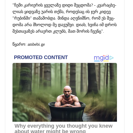
"ჩემი კა­რი­ე­რის ყვე­ლა­ზე დიდი შეც­დო­მა? - კვა­რა­ცხე­
ლი­ას ყიდ­ვა­ზე უა­რის თქმა, რო­დე­საც ის ჯერ კი­დევ
"რუ­ბინ­ში" თა­მა­შობ­და. მინ­და აღ­ვნიშ­ნო, რომ ეს შეც­
დო­მა არა მხო­ლოდ მე და­ვუშ­ვი. დიახ, ხვი­ჩა იმ დროს
შეს­თა­ვა­ზეს არა­ერთ კლუბს, მათ შო­რის ჩვენც".
წყარო:
ambebi.ge