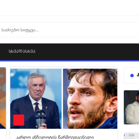
ᲡᲮᲕᲐᲓᲐᲡᲮᲕᲐ
0
11-05-2026 06:23
2 561
კარლო ანჩელოტის წარმოუდგენელი