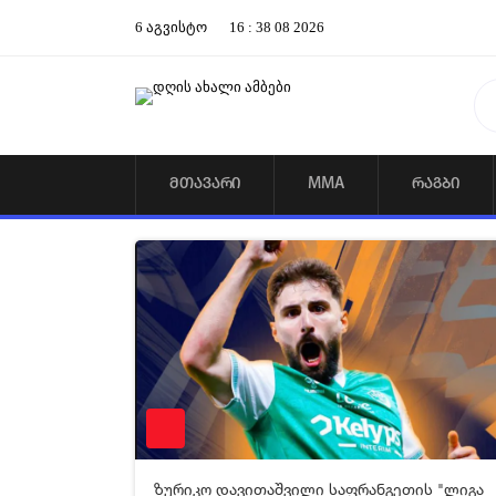
6
აგვისტო
16
:
38
09
2026
ᲛᲗᲐᲕᲐᲠᲘ
MMA
ᲠᲐᲒᲑᲘ
12-05-2026 04:34
24
ზურიკო დავითაშვილი საფრანგეთის "ლიგა