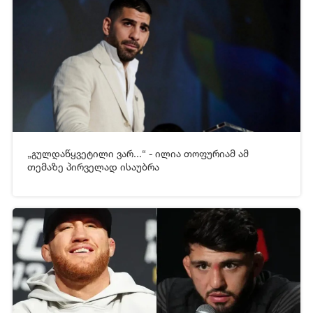
„გულდაწყვეტილი ვარ...“ - ილია თოფურიამ ამ
[xfgiven_video2]
[/xfgiven_video2]
თემაზე პირველად ისაუბრა
22-06-2026 16:33
483