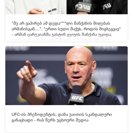
"მე არ ვაპირებ ამ დედა****ლი მანქანის მიღებას
[xfgiven_video2]
[/xfgiven_video2]
არმანისგან....", "ერთი სული მაქვს, როდის მიგბეგვავ"
- არმან ცარუკიანმა ჯასტინ გეიჯის მანქანა უყიდა,
თუმცა ამის გამო ერთმანეთს დაუპირისპირდნენ
19-06-2026 05:43
765
UFC-ის პრეზიდენტის, დანა უაითის სკანდალური
[xfgiven_video2]
[/xfgiven_video2]
განაცხადი - რას წერს უცხოური მედია